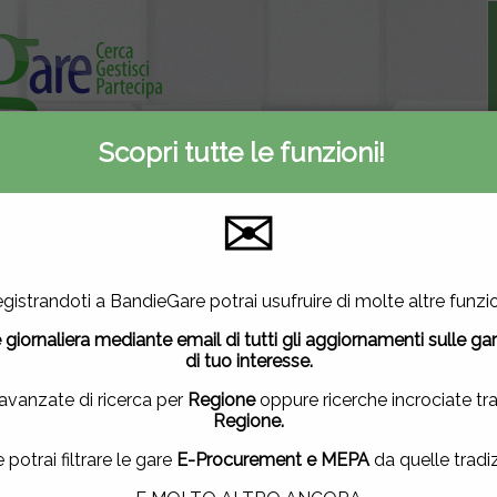
Scopri tutte le funzioni!
Informativa privacy
ti
Contattaci
✉
utilizza cookie di terze parti per migliorare la tua esperienza di
gistrandoti a BandieGare potrai usufruire di molte altre funzio
vuoi saperne di più
clicca qui
.
 giornaliera mediante email di tutti gli aggiornamenti sulle ga
ndo questa finestra, scorrendo questa pagina, cliccando su un
di tuo interesse.
uendo la navigazione in altra maniera, acconsenti all'uso dei 
 avanzate di ricerca per
Regione
oppure ricerche incrociate tr
Regione.
ACCETTO
|
NON ACCETTO
e potrai filtrare le gare
E-Procurement e MEPA
da quelle tradiz
ettronico delle gare di appalto