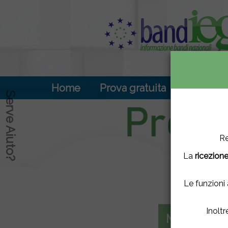
Home
Prova gratuita
Contenu
Serve Aiuto?
Questo sito 
Re
La
ricezione
Chiude
proseg
Le funzioni
Inoltr
Mercato el