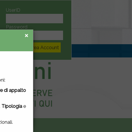
UserID
Password
×
×
Crea Account
 utilizzo. Se
ni:
re di appalto
 link o
cookie.
a
Tipologia
e
ionali.