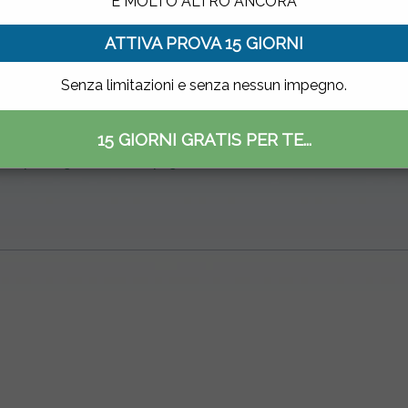
E MOLTO ALTRO ANCORA
ATTIVA PROVA 15 GIORNI
Senza limitazioni e senza nessun impegno.
cidi
 00.00
15 GIORNI GRATIS PER TE...
iene ancora di più. Registrati gratuitamente e
Crea una configurazione
vizio per 15 giorni senza impegno e senza limiti di ricerca o download