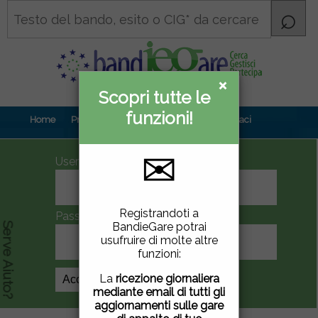
×
×
Scopri tutte le
Informativa
funzioni!
privacy
Home
Prova gratuita
Contenuti
Contattaci
✉
UserID
Questo sito utilizza
Registrandoti a
Password
cookie di terze parti per
BandieGare potrai
Serve Aiuto?
migliorare la tua
usufruire di molte altre
esperienza di utilizzo. Se
funzioni:
vuoi saperne di più
clicca
qui
.
La
ricezione giornaliera
Crea Account
mediante email di tutti gli
Chiudendo questa
aggiornamenti sulle gare
finestra, scorrendo questa