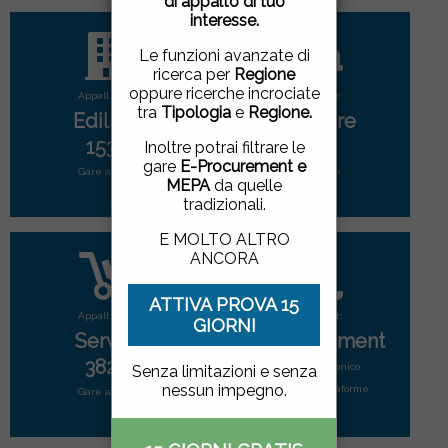
di appalto di tuo
pagina, cliccando su un
interesse.
link o proseguendo la
navigazione in altra
Le funzioni avanzate di
maniera, acconsenti
ricerca per
Regione
all'uso dei cookie.
oppure ricerche incrociate
Appalti per:
Appalti per:
tra
Tipologia
e
Regione.
Edilizia
Forniture
ACCETTO
|
NON
1533
2902
Inoltre potrai filtrare le
ACCETTO
gare
E-Procurement e
Gare attive
Gare attive
MEPA
da quelle
tradizionali.
E MOLTO ALTRO
ANCORA
ATTIVA PROVA 15
Appalti per:
Appalti per:
GIORNI
Servizi
E-Procurement
3829
Mercato elettonico
Senza limitazioni e senza
nessun impegno.
di tutte le piattaforme
Gare attive