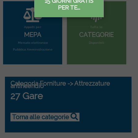
15 GIORNI GRATIS
PER TE...
Appalti per:
Tutte le:
MEPA
CATEGORIE
Mercato elettronico
Disponibili
Pubblica Amministrazione
Categoria Forniture -> Attrezzature
antincendio
27 Gare
Torna alle categorie