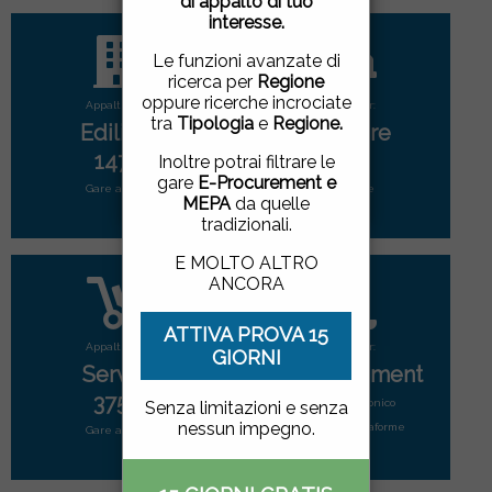
di appalto di tuo
pagina, cliccando su un
interesse.
link o proseguendo la
navigazione in altra
Le funzioni avanzate di
maniera, acconsenti
ricerca per
Regione
all'uso dei cookie.
oppure ricerche incrociate
Appalti per:
Appalti per:
tra
Tipologia
e
Regione.
Edilizia
Forniture
ACCETTO
|
NON
1471
2808
Inoltre potrai filtrare le
ACCETTO
gare
E-Procurement e
Gare attive
Gare attive
MEPA
da quelle
tradizionali.
E MOLTO ALTRO
ANCORA
ATTIVA PROVA 15
Appalti per:
Appalti per:
GIORNI
Servizi
E-Procurement
3752
Mercato elettonico
Senza limitazioni e senza
nessun impegno.
di tutte le piattaforme
Gare attive