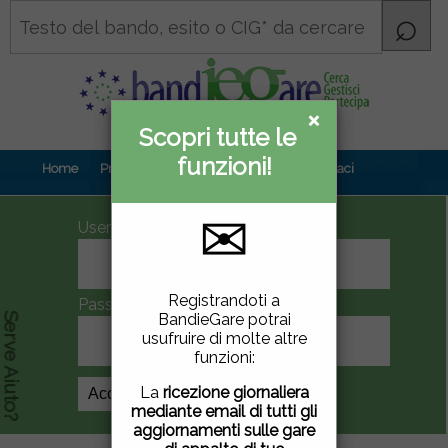
×
×
Scopri tutte le
Informativa
funzioni!
privacy
Home
Prova gratuita
Contenuti
Contattaci
✉
UserID
Questo sito utilizza
Registrandoti a
Password
cookie di terze parti per
BandieGare potrai
Serve Aiuto?
migliorare la tua
usufruire di molte altre
esperienza di utilizzo. Se
funzioni:
vuoi saperne di più
clicca
qui
.
La
ricezione giornaliera
Crea Account
mediante email di tutti gli
Chiudendo questa
aggiornamenti sulle gare
finestra, scorrendo questa