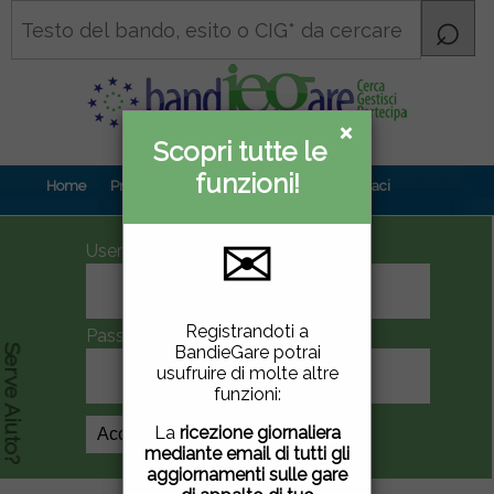
×
×
Scopri tutte le
Informativa
funzioni!
privacy
Home
Prova gratuita
Contenuti
Contattaci
✉
UserID
Questo sito utilizza
Registrandoti a
Password
cookie di terze parti per
BandieGare potrai
Serve Aiuto?
migliorare la tua
usufruire di molte altre
esperienza di utilizzo. Se
funzioni:
vuoi saperne di più
clicca
qui
.
La
ricezione giornaliera
Crea Account
mediante email di tutti gli
Chiudendo questa
aggiornamenti sulle gare
finestra, scorrendo questa