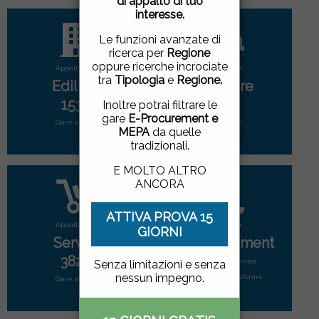
di appalto di tuo
pagina, cliccando su un
interesse.
link o proseguendo la
navigazione in altra
Le funzioni avanzate di
maniera, acconsenti
ricerca per
Regione
all'uso dei cookie.
oppure ricerche incrociate
Appalti per:
Appalti per:
tra
Tipologia
e
Regione.
Edilizia
Forniture
ACCETTO
|
NON
1533
2902
Inoltre potrai filtrare le
ACCETTO
gare
E-Procurement e
Gare attive
Gare attive
MEPA
da quelle
tradizionali.
E MOLTO ALTRO
ANCORA
ATTIVA PROVA 15
Appalti per:
Appalti per:
GIORNI
Servizi
E-Procurement
3829
Mercato elettonico
Senza limitazioni e senza
nessun impegno.
di tutte le piattaforme
Gare attive