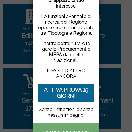
di appalto di tuo
pagina, cliccando su un
interesse.
link o proseguendo la
navigazione in altra
Le funzioni avanzate di
maniera, acconsenti
ricerca per
Regione
all'uso dei cookie.
oppure ricerche incrociate
Appalti per:
Appalti per:
tra
Tipologia
e
Regione.
Edilizia
Forniture
ACCETTO
|
NON
1486
2799
Inoltre potrai filtrare le
ACCETTO
gare
E-Procurement e
Gare attive
Gare attive
MEPA
da quelle
tradizionali.
E MOLTO ALTRO
ANCORA
ATTIVA PROVA 15
Appalti per:
Appalti per:
GIORNI
Servizi
E-Procurement
3731
Mercato elettonico
Senza limitazioni e senza
nessun impegno.
di tutte le piattaforme
Gare attive