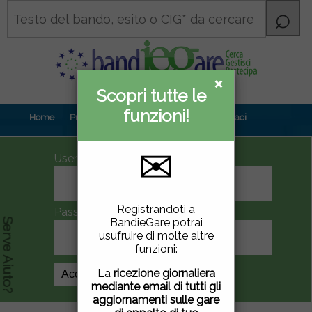
×
×
Scopri tutte le
Informativa
funzioni!
privacy
Home
Prova gratuita
Contenuti
Contattaci
✉
UserID
Questo sito utilizza
Registrandoti a
Password
cookie di terze parti per
BandieGare potrai
Serve Aiuto?
migliorare la tua
usufruire di molte altre
esperienza di utilizzo. Se
funzioni:
vuoi saperne di più
clicca
qui
.
La
ricezione giornaliera
Crea Account
mediante email di tutti gli
Chiudendo questa
aggiornamenti sulle gare
finestra, scorrendo questa