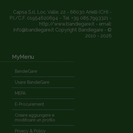
Capsa S.r.l. Loc. Valle, 22 - 66030 Arielli (CH) -
P.I./C.F. 01954620694 - Tel. +39 085.7993321 -
http://www.bandiegare.it - email:
info@bandiegare.it Copyright Bandiegare - ©
2010 - 2026
MyMenu
BandieGare
Usare BandieGare
MEPA
E-Procurement
Creare aggiungere e
modificare un profilo
Privacy & Policy