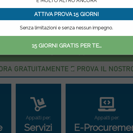
E MOLTO ALTRO ANCORA
ATTIVA PROVA 15 GIORNI
Senza limitazioni e senza nessun impegno.
15 GIORNI GRATIS PER TE...
ettronico delle gare di appalto
Appalti per:
Appalti per:
e
Servizi
E-Procureme