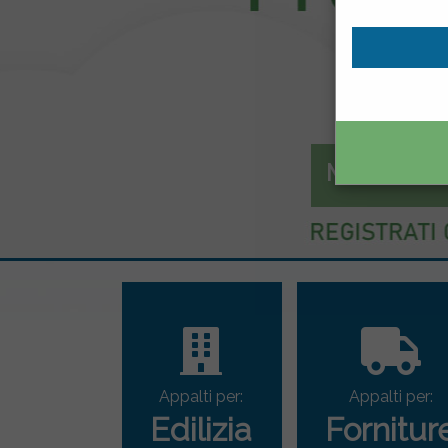
Mercato el
Appalti per:
Appalti per:
Edilizia
Fornitur