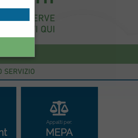
Appalti per:
nt
MEPA