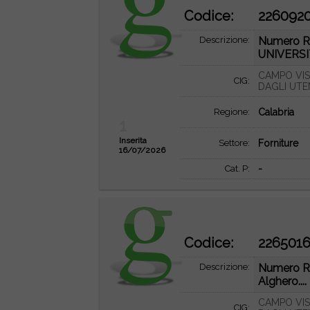
Codice:
226092
Descrizione:
Numero R
UNIVERSI
CAMPO VIS
CIG:
DAGLI UTE
Regione:
Calabria
1
Inserita
Settore:
Forniture
16/07/2026
Cat. P:
-
Codice:
226501
Descrizione:
Numero RD
Alghero....
CAMPO VIS
CIG: