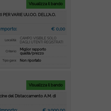
Visualizza il bando
PER VARIE UU.OO. DELL'A.O.
Importo:
€ 0,00
CAMPO VISIBILE SOLO
Località:
DAGLI UTENTI REGISTRATI
Miglior rapporto
Criterio:
qualità/prezzo
Tipo gara:
Non riportato
Visualizza il bando
cine del Distaccamento A.M. di
Importo:
€ 3.000,00