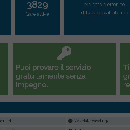
3829
Mercato elettonico
di tutte le piattaforme
Gare attive
Puoi provare il servizio
Ti
gratuitamente senza
gr
impegno.
re
entari
Materiale casalingo