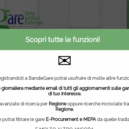
Scopri tutte le funzioni!
Informativa privacy
ti
Contattaci
✉
A
E-Procurement
Inserite oggi
2
3083
628
utilizza cookie di terze parti per migliorare la tua esperienza di
gistrandoti a BandieGare potrai usufruire di molte altre funzio
vuoi saperne di più
clicca qui
.
Mercato elettronico
Nuove gare
 giornaliera mediante email di tutti gli aggiornamenti sulle ga
ndo questa finestra, scorrendo questa pagina, cliccando su un
di tuo interesse.
uendo la navigazione in altra maniera, acconsenti all'uso dei 
 avanzate di ricerca per
Regione
oppure ricerche incrociate tr
Regione.
ACCETTO
|
NON ACCETTO
e potrai filtrare le gare
E-Procurement e MEPA
da quelle tradiz