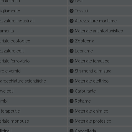
riale PP.TT.
Pasti
igliamento
Tessuti
ezzature industriali
Attrezzature marittime
ramenta
Materiale antinfortunistico
riale ecologico
Zootecnia
ezzature edili
Legname
riale ferroviario
Materiale idraulico
re e vernici
Strumenti di misura
recchiature scientifiche
Materiale elettrico
veicoli
Carburante
ambi
Rottame
terapeutici
Materiale chimico
eriale monouso
Materiale protesico
cinali
Cancelleria