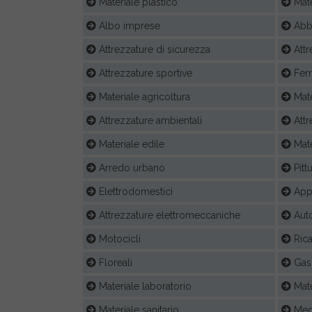
Materiale plastico
Mate
Albo imprese
Abb
Attrezzature di sicurezza
Attr
Attrezzature sportive
Fer
Materiale agricoltura
Mate
Attrezzature ambientali
Attr
Materiale edile
Mate
Arredo urbano
Pittu
Elettrodomestici
Appa
Attrezzature elettromeccaniche
Auto
Motocicli
Ric
Floreali
Gas 
Materiale laboratorio
Mat
Materiale sanitario
Medi