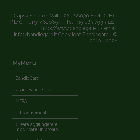
Capsa S.r.l. Loc. Valle, 22 - 66030 Arielli (CH) -
P.I./C.F. 01954620694 - Tel. +39 085.7993321 -
http://www.bandiegare.it - email:
info@bandiegare.it Copyright Bandiegare - ©
2010 - 2026
MyMenu
BandieGare
Usare BandieGare
MEPA
E-Procurement
Creare aggiungere e
modificare un profilo