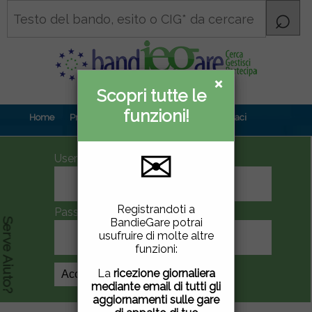
×
×
Scopri tutte le
Informativa
funzioni!
privacy
Home
Prova gratuita
Contenuti
Contattaci
✉
UserID
Questo sito utilizza
Registrandoti a
Password
cookie di terze parti per
BandieGare potrai
Serve Aiuto?
migliorare la tua
usufruire di molte altre
esperienza di utilizzo. Se
funzioni:
vuoi saperne di più
clicca
qui
.
La
ricezione giornaliera
Crea Account
mediante email di tutti gli
Chiudendo questa
aggiornamenti sulle gare
finestra, scorrendo questa