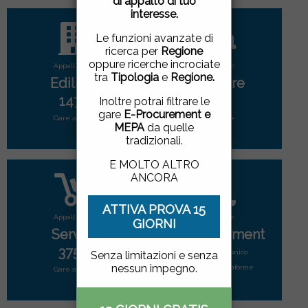
di appalto di tuo
pagina, cliccando su un
interesse.
link o proseguendo la
navigazione in altra
Le funzioni avanzate di
maniera, acconsenti
ricerca per
Regione
all'uso dei cookie.
oppure ricerche incrociate
Appalti per:
Appalti per:
tra
Tipologia
e
Regione.
Edilizia
Forniture
ACCETTO
|
NON
1471
2808
Inoltre potrai filtrare le
ACCETTO
gare
E-Procurement e
Gare attive
Gare attive
MEPA
da quelle
tradizionali.
E MOLTO ALTRO
ANCORA
ATTIVA PROVA 15
Appalti per:
Appalti per:
GIORNI
Servizi
E-Procurement
3752
Mercato elettonico
Senza limitazioni e senza
nessun impegno.
di tutte le piattaforme
Gare attive