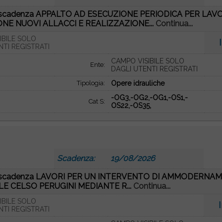
re scadenza APPALTO AD ESECUZIONE PERIODICA PER LAV
NE NUOVI ALLACCI E REALIZZAZIONE...
Continua...
IBILE SOLO
NTI REGISTRATI
CAMPO VISIBILE SOLO
Ente:
DAGLI UTENTI REGISTRATI
Tipologia:
Opere idrauliche
-OG3,-OG2,-OG1,-OS1,-
Cat S:
OS22,-OS35,
Scadenza:
19/08/2026
re scadenza LAVORI PER UN INTERVENTO DI AMMODERN
 CELSO PERUGINI MEDIANTE R...
Continua...
IBILE SOLO
NTI REGISTRATI