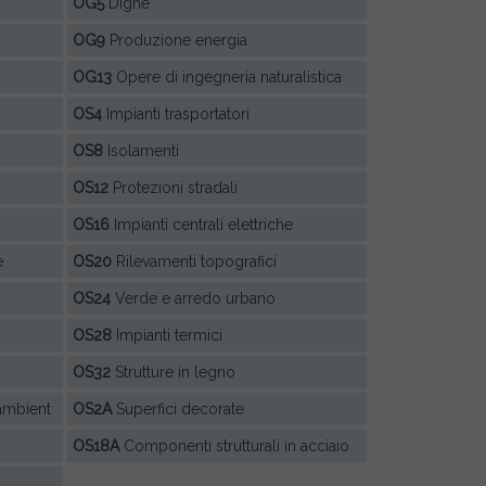
OG5
Dighe
OG9
Produzione energia
OG13
Opere di ingegneria naturalistica
OS4
Impianti trasportatori
OS8
Isolamenti
OS12
Protezioni stradali
OS16
Impianti centrali elettriche
e
OS20
Rilevamenti topografici
OS24
Verde e arredo urbano
OS28
Impianti termici
OS32
Strutture in legno
 ambient
OS2A
Superfici decorate
OS18A
Componenti strutturali in acciaio