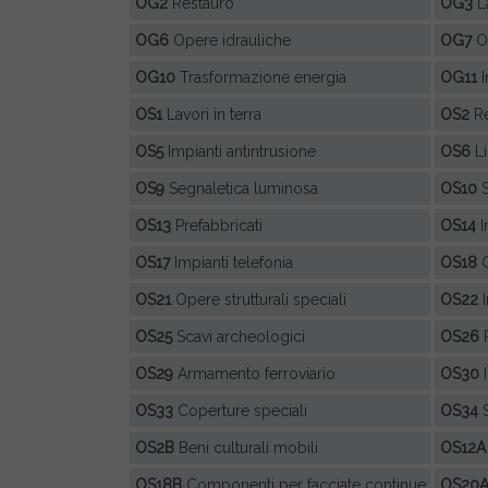
OG2
Restauro
OG3
La
OG6
Opere idrauliche
OG7
Op
OG10
Trasformazione energia
OG11
I
OS1
Lavori in terra
OS2
Re
OS5
Impianti antintrusione
OS6
Li
OS9
Segnaletica luminosa
OS10
S
OS13
Prefabbricati
OS14
I
OS17
Impianti telefonia
OS18
C
OS21
Opere strutturali speciali
OS22
I
OS25
Scavi archeologici
OS26
P
OS29
Armamento ferroviario
OS30
I
OS33
Coperture speciali
OS34
S
OS2B
Beni culturali mobili
OS12A
OS18B
Componenti per facciate continue
OS20