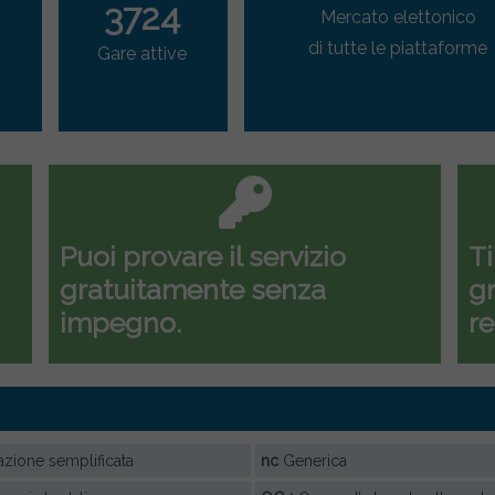
3724
Mercato elettonico
di tutte le piattaforme
Gare attive
Puoi provare il servizio
Ti
gratuitamente senza
gr
impegno.
re
azione semplificata
nc
Generica