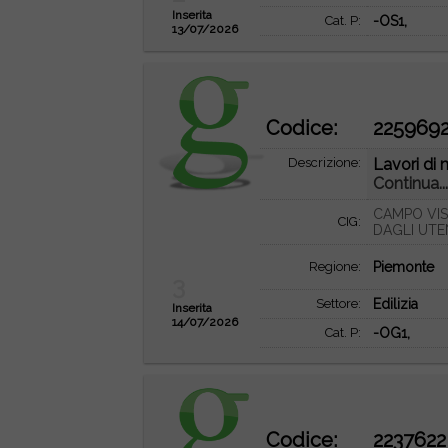
Inserita
Cat. P:
-OS1,
13/07/2026
Codice:
225969
Descrizione:
Lavori di 
Continua..
CAMPO VIS
CIG:
DAGLI UTE
Regione:
Piemonte
3
Settore:
Edilizia
Inserita
14/07/2026
Cat. P:
-OG1,
Codice:
2237622