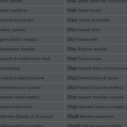
vori stradali
OG4
Opere d’arte nel sottosuolo
ere marittime
OG8
Opere fluviali
mpianti tecnologici
OG12
Opere ambientali
stauri speciali
OS3
Impianti idrici
gnei plastici metallici
OS7
Finiture edili
egnaletica stradale
OS11
Strutture speciali
mpianti di smaltimento rifiuti
OS15
Pulizia acque
arpenteria
OS19
Impianti telecomunicazion
mpianti potabilizzazione
OS23
Demolizione di opere
avimentazioni speciali
OS27
Impianti trazione elettrica
mpianti interni elettrici
OS31
Impianti mobilità sospesa
istemi antirumore
OS35
Interventi a basso impatto
Barriere Stradali di Sicurezza
OS12B
Barriere paramassi
A
Rilevamenti topografici
OS20B
Indagini geognostiche