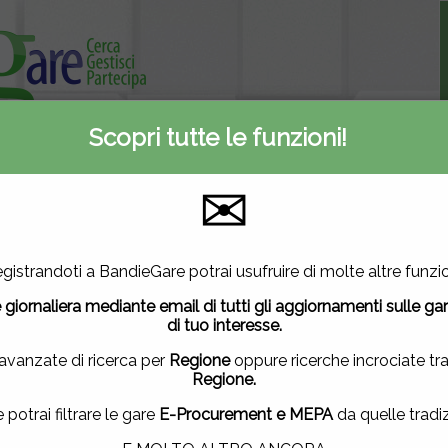
Scopri tutte le funzioni!
Informativa privacy
ti
Contattaci
✉
A
E-Procurement
Inserite oggi
2
2927
51
utilizza cookie di terze parti per migliorare la tua esperienza di
gistrandoti a BandieGare potrai usufruire di molte altre funzio
vuoi saperne di più
clicca qui
.
Mercato elettronico
Nuove gare
 giornaliera mediante email di tutti gli aggiornamenti sulle ga
ndo questa finestra, scorrendo questa pagina, cliccando su un
di tuo interesse.
uendo la navigazione in altra maniera, acconsenti all'uso dei 
 avanzate di ricerca per
Regione
oppure ricerche incrociate tr
Regione.
ACCETTO
|
NON ACCETTO
e potrai filtrare le gare
E-Procurement e MEPA
da quelle tradiz