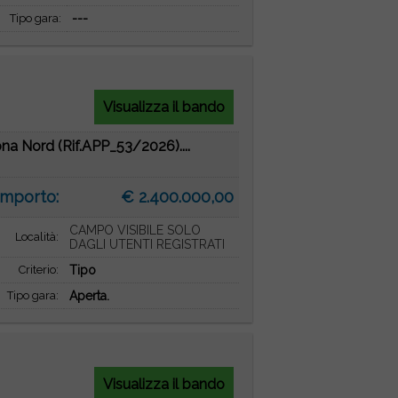
Tipo gara:
---
Visualizza il bando
ona Nord (Rif.APP_53/2026)....
Importo:
€ 2.400.000,00
CAMPO VISIBILE SOLO
Località:
DAGLI UTENTI REGISTRATI
Criterio:
Tipo
Tipo gara:
Aperta.
Visualizza il bando