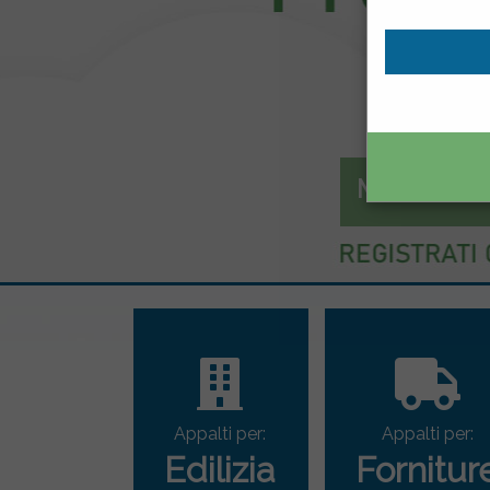
Mercato el
Appalti per:
Appalti per:
Edilizia
Fornitur