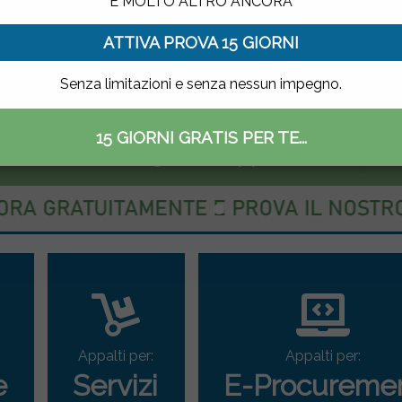
E MOLTO ALTRO ANCORA
ATTIVA PROVA 15 GIORNI
Senza limitazioni e senza nessun impegno.
15 GIORNI GRATIS PER TE...
ettronico delle gare di appalto
Appalti per:
Appalti per:
e
Servizi
E-Procureme