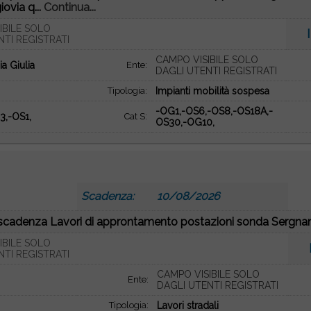
iovia q...
Continua...
IBILE SOLO
NTI REGISTRATI
CAMPO VISIBILE SOLO
ia Giulia
Ente:
DAGLI UTENTI REGISTRATI
Tipologia:
Impianti mobilità sospesa
-OG1,-OS6,-OS8,-OS18A,-
3,-OS1,
Cat S:
OS30,-OG10,
2
Scadenza:
10/08/2026
e scadenza Lavori di approntamento postazioni sonda Sergnan
IBILE SOLO
NTI REGISTRATI
CAMPO VISIBILE SOLO
Ente:
DAGLI UTENTI REGISTRATI
Tipologia:
Lavori stradali