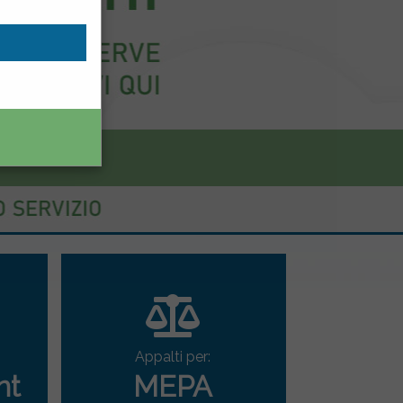
Appalti per:
nt
MEPA