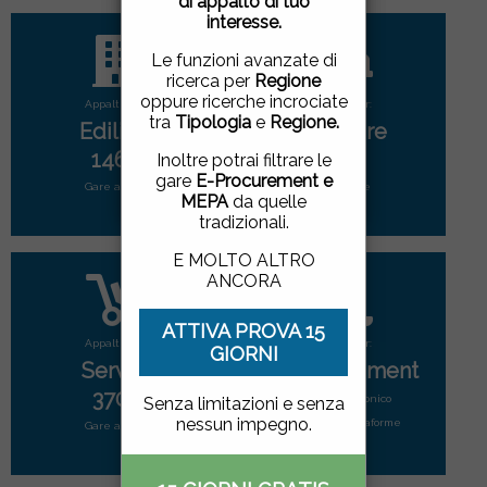
di appalto di tuo
pagina, cliccando su un
interesse.
link o proseguendo la
navigazione in altra
Le funzioni avanzate di
maniera, acconsenti
ricerca per
Regione
all'uso dei cookie.
oppure ricerche incrociate
Appalti per:
Appalti per:
tra
Tipologia
e
Regione.
Edilizia
Forniture
ACCETTO
|
NON
1465
2792
Inoltre potrai filtrare le
ACCETTO
gare
E-Procurement e
Gare attive
Gare attive
MEPA
da quelle
tradizionali.
E MOLTO ALTRO
ANCORA
ATTIVA PROVA 15
Appalti per:
Appalti per:
GIORNI
Servizi
E-Procurement
3702
Mercato elettonico
Senza limitazioni e senza
nessun impegno.
di tutte le piattaforme
Gare attive