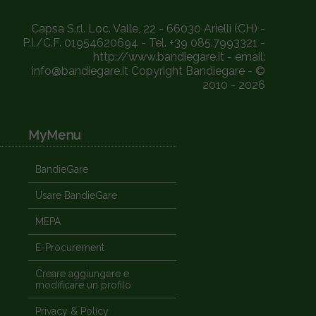
Capsa S.r.l. Loc. Valle, 22 - 66030 Arielli (CH) -
P.I./C.F. 01954620694 - Tel. +39 085.7993321 -
http://www.bandiegare.it - email:
info@bandiegare.it Copyright Bandiegare - ©
2010 - 2026
MyMenu
BandieGare
Usare BandieGare
MEPA
E-Procurement
Creare aggiungere e
modificare un profilo
Privacy & Policy