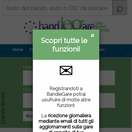
×
×
Scopri tutte le
Informativa
funzioni!
privacy
Home
Prova gratuita
Contenuti
Contattaci
✉
UserID
Questo sito utilizza
Registrandoti a
Password
cookie di terze parti per
BandieGare potrai
Serve Aiuto?
migliorare la tua
usufruire di molte altre
esperienza di utilizzo. Se
funzioni:
vuoi saperne di più
clicca
qui
.
La
ricezione giornaliera
Crea Account
mediante email di tutti gli
Chiudendo questa
aggiornamenti sulle gare
finestra, scorrendo questa