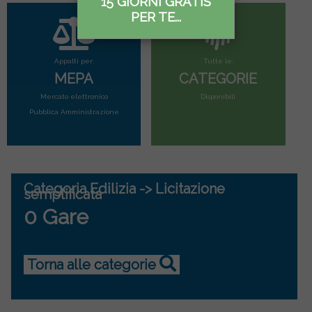
15 GIORNI GRATIS
PER TE...
Appalti per:
Tutte le:
MEPA
CATEGORIE
Mercato elettronico
Disponibili
Pubblica Amministrazione
Categoria Edilizia -> Licitazione
semplificata
0 Gare
Torna alle categorie