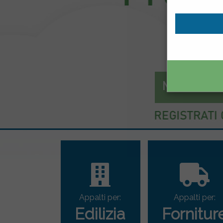
Mercato el
Appalti per:
Appalti per:
Edilizia
Fornitur