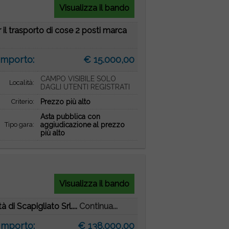
Visualizza il bando
il trasporto di cose 2 posti marca
Importo:
€ 15.000,00
CAMPO VISIBILE SOLO
Località:
DAGLI UTENTI REGISTRATI
Criterio:
Prezzo più alto
Asta pubblica con
Tipo gara:
aggiudicazione al prezzo
più alto
Visualizza il bando
di Scapigliato Srl....
Continua...
Importo:
€ 138.000,00