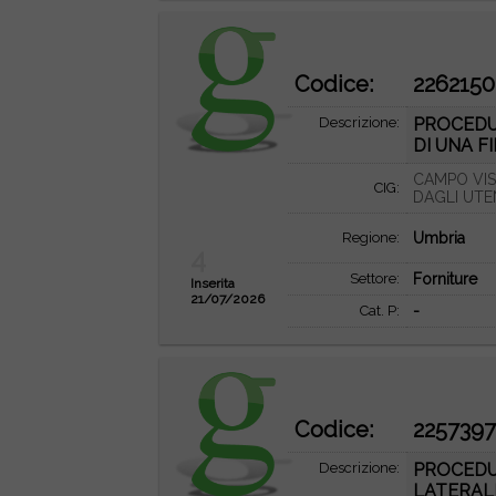
Codice:
2262150
Descrizione:
PROCEDUR
DI UNA F
CAMPO VIS
CIG:
DAGLI UTE
Regione:
Umbria
4
Settore:
Forniture
Inserita
21/07/2026
Cat. P:
-
Codice:
225739
Descrizione:
PROCEDU
LATERALE