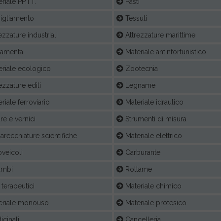
riale PP.TT.
Pasti
igliamento
Tessuti
ezzature industriali
Attrezzature marittime
ramenta
Materiale antinfortunistico
riale ecologico
Zootecnia
ezzature edili
Legname
riale ferroviario
Materiale idraulico
re e vernici
Strumenti di misura
recchiature scientifiche
Materiale elettrico
veicoli
Carburante
ambi
Rottame
terapeutici
Materiale chimico
eriale monouso
Materiale protesico
cinali
Cancelleria