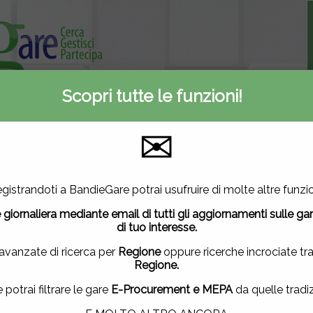
Scopri tutte le funzioni!
Informativa privacy
ti
Contattaci
✉
A
E-Procurement
Inserite oggi
2
3083
628
utilizza cookie di terze parti per migliorare la tua esperienza di
gistrandoti a BandieGare potrai usufruire di molte altre funzio
vuoi saperne di più
clicca qui
.
Mercato elettronico
Nuove gare
 giornaliera mediante email di tutti gli aggiornamenti sulle ga
ndo questa finestra, scorrendo questa pagina, cliccando su un
di tuo interesse.
uendo la navigazione in altra maniera, acconsenti all'uso dei 
 avanzate di ricerca per
Regione
oppure ricerche incrociate tr
Regione.
ACCETTO
|
NON ACCETTO
e potrai filtrare le gare
E-Procurement e MEPA
da quelle tradiz