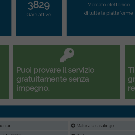
3829
Mercato elettonico
di tutte le piattaforme
Gare attive
Puoi provare il servizio
Ti
gratuitamente senza
gr
impegno.
re
entari
Materiale casalingo