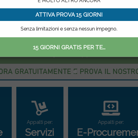
E MOLTO ALTRO ANCORA
ATTIVA PROVA 15 GIORNI
Senza limitazioni e senza nessun impegno.
15 GIORNI GRATIS PER TE...
ettronico delle gare di appalto
Appalti per:
Appalti per:
e
Servizi
E-Procureme