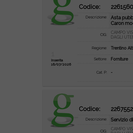
Codice:
226156
Descrizione:
Asta pubbl
Caron mod
CAMPO VIS
CIG:
DAGLI UTE
Regione:
Trentino Al
1
Settore:
Forniture
Inserita
16/07/2026
Cat. P:
-
Codice:
226755
Descrizione:
Servizio d
CAMPO VIS
CIG: