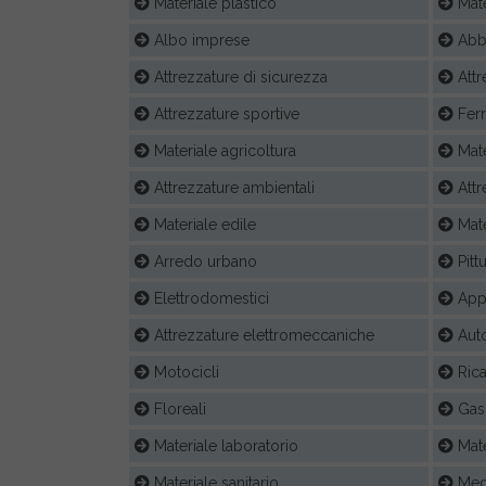
Materiale plastico
Mate
Albo imprese
Abb
Attrezzature di sicurezza
Attr
Attrezzature sportive
Fer
Materiale agricoltura
Mate
Attrezzature ambientali
Attr
Materiale edile
Mate
Arredo urbano
Pittu
Elettrodomestici
Appa
Attrezzature elettromeccaniche
Auto
Motocicli
Ric
Floreali
Gas 
Materiale laboratorio
Mat
Materiale sanitario
Medi