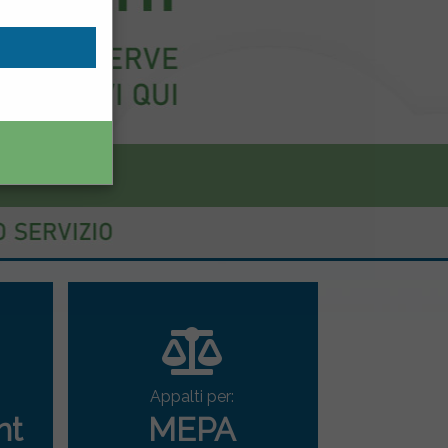
Appalti per:
nt
MEPA