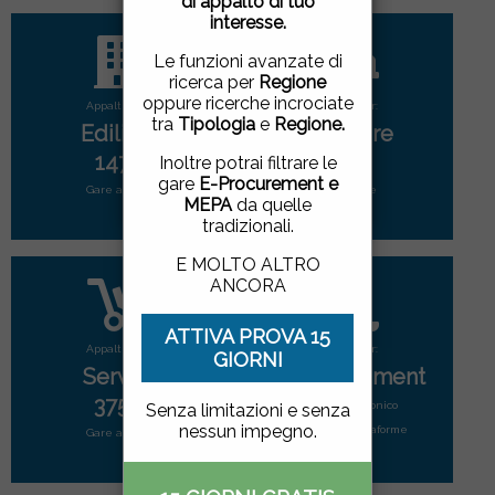
di appalto di tuo
pagina, cliccando su un
interesse.
link o proseguendo la
navigazione in altra
Le funzioni avanzate di
maniera, acconsenti
ricerca per
Regione
all'uso dei cookie.
oppure ricerche incrociate
Appalti per:
Appalti per:
tra
Tipologia
e
Regione.
Edilizia
Forniture
ACCETTO
|
NON
1471
2808
Inoltre potrai filtrare le
ACCETTO
gare
E-Procurement e
Gare attive
Gare attive
MEPA
da quelle
tradizionali.
E MOLTO ALTRO
ANCORA
ATTIVA PROVA 15
Appalti per:
Appalti per:
GIORNI
Servizi
E-Procurement
3752
Mercato elettonico
Senza limitazioni e senza
nessun impegno.
di tutte le piattaforme
Gare attive