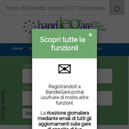
×
×
Scopri tutte le
Informativa
funzioni!
privacy
Home
Prova gratuita
Contenuti
Contattaci
✉
UserID
Questo sito utilizza
Registrandoti a
Password
cookie di terze parti per
BandieGare potrai
Serve Aiuto?
migliorare la tua
usufruire di molte altre
esperienza di utilizzo. Se
funzioni:
vuoi saperne di più
clicca
qui
.
La
ricezione giornaliera
Crea Account
mediante email di tutti gli
Chiudendo questa
aggiornamenti sulle gare
finestra, scorrendo questa