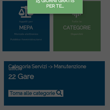
15 GIORNI GRATIS
PER TE...
Appalti per:
Tutte le:
MEPA
CATEGORIE
Mercato elettronico
Disponibili
Pubblica Amministrazione
Categoria Servizi -> Manutenzione
ufficio
22 Gare
Torna alle categorie