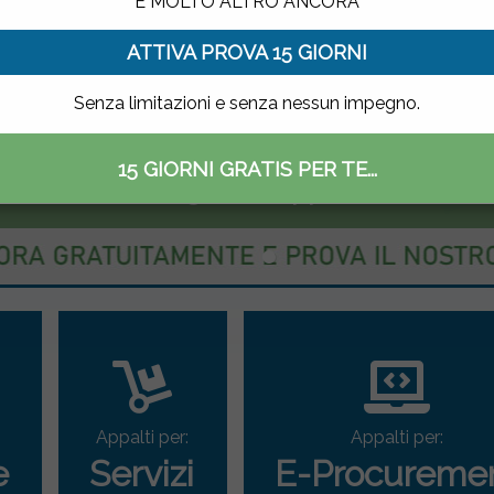
E MOLTO ALTRO ANCORA
ATTIVA PROVA 15 GIORNI
Senza limitazioni e senza nessun impegno.
15 GIORNI GRATIS PER TE...
ettronico delle gare di appalto
Appalti per:
Appalti per:
e
Servizi
E-Procureme