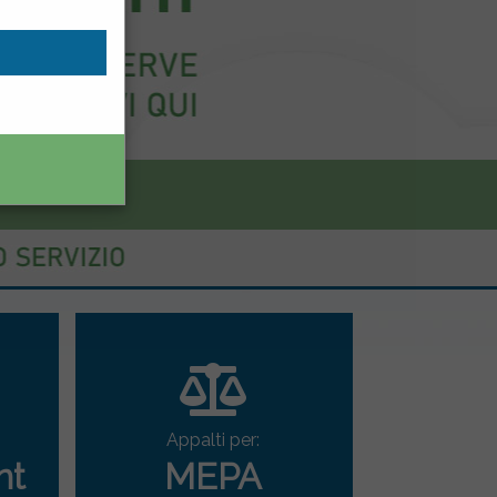
Appalti per:
nt
MEPA