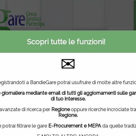
Scopri tutte le funzioni!
Informativa privacy
ti
Contattaci
✉
A
E-Procurement
Inserite oggi
2
2923
0
utilizza cookie di terze parti per migliorare la tua esperienza di
gistrandoti a BandieGare potrai usufruire di molte altre funzio
vuoi saperne di più
clicca qui
.
Mercato elettronico
Nuove gare
 giornaliera mediante email di tutti gli aggiornamenti sulle ga
ndo questa finestra, scorrendo questa pagina, cliccando su un
di tuo interesse.
uendo la navigazione in altra maniera, acconsenti all'uso dei 
 avanzate di ricerca per
Regione
oppure ricerche incrociate tr
Regione.
ACCETTO
|
NON ACCETTO
e potrai filtrare le gare
E-Procurement e MEPA
da quelle tradiz