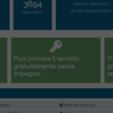
3694
Mercato elettonico
di tutte le piattaforme
Gare attive
Puoi provare il servizio
Ti
gratuitamente senza
gr
impegno.
re
entari
Materiale casalingo