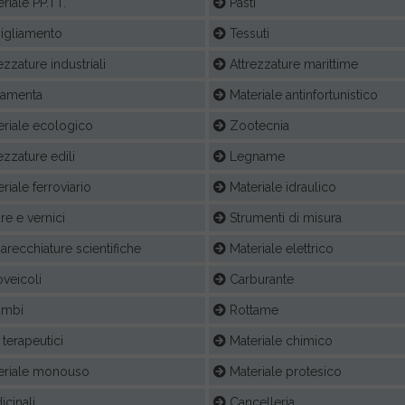
riale PP.TT.
Pasti
igliamento
Tessuti
ezzature industriali
Attrezzature marittime
ramenta
Materiale antinfortunistico
riale ecologico
Zootecnia
ezzature edili
Legname
riale ferroviario
Materiale idraulico
re e vernici
Strumenti di misura
recchiature scientifiche
Materiale elettrico
veicoli
Carburante
ambi
Rottame
terapeutici
Materiale chimico
eriale monouso
Materiale protesico
cinali
Cancelleria