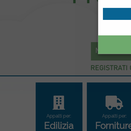
Mercato el
Appalti per:
Appalti per:
Edilizia
Fornitur