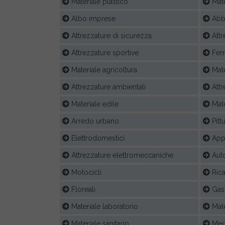
Materiale plastico
Mate
Albo imprese
Abb
Attrezzature di sicurezza
Attr
Attrezzature sportive
Fer
Materiale agricoltura
Mate
Attrezzature ambientali
Attr
Materiale edile
Mate
Arredo urbano
Pittu
Elettrodomestici
Appa
Attrezzature elettromeccaniche
Auto
Motocicli
Ric
Floreali
Gas 
Materiale laboratorio
Mat
Materiale sanitario
Medi