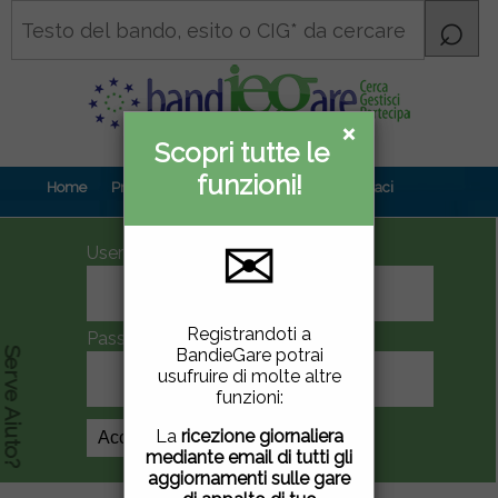
×
×
Scopri tutte le
Informativa
funzioni!
privacy
Home
Prova gratuita
Contenuti
Contattaci
✉
UserID
Questo sito utilizza
Registrandoti a
Password
cookie di terze parti per
BandieGare potrai
Serve Aiuto?
migliorare la tua
usufruire di molte altre
esperienza di utilizzo. Se
funzioni:
vuoi saperne di più
clicca
qui
.
La
ricezione giornaliera
Crea Account
mediante email di tutti gli
Chiudendo questa
aggiornamenti sulle gare
finestra, scorrendo questa