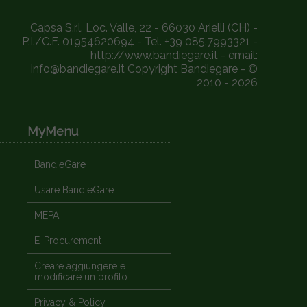
Capsa S.r.l. Loc. Valle, 22 - 66030 Arielli (CH) -
P.I./C.F. 01954620694 - Tel. +39 085.7993321 -
http://www.bandiegare.it - email:
info@bandiegare.it Copyright Bandiegare - ©
2010 - 2026
MyMenu
BandieGare
Usare BandieGare
MEPA
E-Procurement
Creare aggiungere e
modificare un profilo
Privacy & Policy