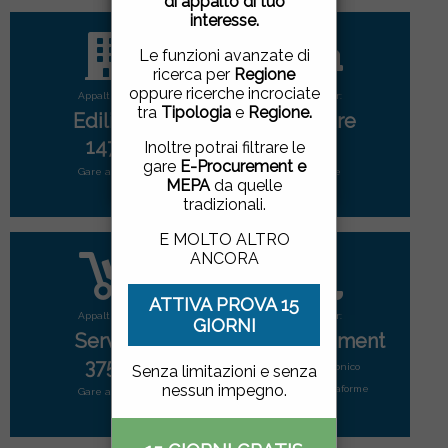
di appalto di tuo
pagina, cliccando su un
interesse.
link o proseguendo la
navigazione in altra
Le funzioni avanzate di
maniera, acconsenti
ricerca per
Regione
all'uso dei cookie.
oppure ricerche incrociate
Appalti per:
Appalti per:
tra
Tipologia
e
Regione.
Edilizia
Forniture
ACCETTO
|
NON
1471
2808
Inoltre potrai filtrare le
ACCETTO
gare
E-Procurement e
Gare attive
Gare attive
MEPA
da quelle
tradizionali.
E MOLTO ALTRO
ANCORA
ATTIVA PROVA 15
Appalti per:
Appalti per:
GIORNI
Servizi
E-Procurement
3752
Mercato elettonico
Senza limitazioni e senza
nessun impegno.
di tutte le piattaforme
Gare attive