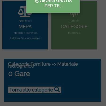
15 GIORNI GRATIS
PER TE...
Appalti per:
Tutte le:
MEPA
CATEGORIE
Mercato elettronico
Disponibili
Pubblica Amministrazione
Categoria Forniture -> Materiale
radiografico
0 Gare
Torna alle categorie