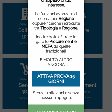
di appalto di tuo
pagina, cliccando su un
interesse.
link o proseguendo la
navigazione in altra
Le funzioni avanzate di
maniera, acconsenti
ricerca per
Regione
all'uso dei cookie.
oppure ricerche incrociate
Appalti per:
Appalti per:
tra
Tipologia
e
Regione.
Edilizia
Forniture
ACCETTO
|
NON
1533
2891
Inoltre potrai filtrare le
ACCETTO
gare
E-Procurement e
Gare attive
Gare attive
MEPA
da quelle
tradizionali.
E MOLTO ALTRO
ANCORA
ATTIVA PROVA 15
Appalti per:
Appalti per:
GIORNI
Servizi
E-Procurement
3817
Mercato elettonico
Senza limitazioni e senza
nessun impegno.
di tutte le piattaforme
Gare attive