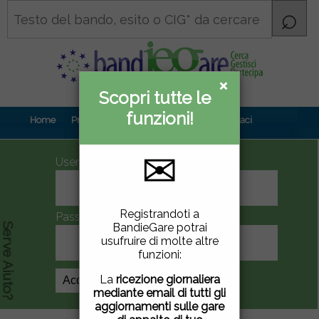
×
×
Scopri tutte le
Informativa
funzioni!
privacy
Home
Prova gratuita
Contenuti
Contattaci
✉
UserID
Questo sito utilizza
Registrandoti a
Password
cookie di terze parti per
BandieGare potrai
Serve Aiuto?
migliorare la tua
usufruire di molte altre
esperienza di utilizzo. Se
funzioni:
vuoi saperne di più
clicca
qui
.
La
ricezione giornaliera
Crea Account
mediante email di tutti gli
Chiudendo questa
aggiornamenti sulle gare
finestra, scorrendo questa