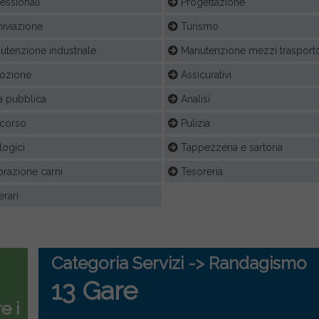
essionali
Progettazione
iviazione
Turismo
tenzione industriale
Manutenzione mezzi trasport
ozione
Assicurativi
 pubblica
Analisi
corso
Pulizia
ogici
Tappezzeria e sartoria
razione carni
Tesoreria
rari
Categoria Servizi -> Randagismo
13 Gare
e i