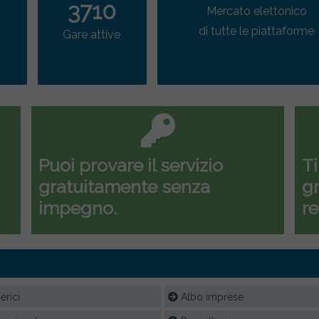
3710
Mercato elettonico
di tutte le piattaforme
Gare attive
Puoi provare il servizio
Ti
gratuitamente senza
gr
impegno.
re
rici
Albo imprese