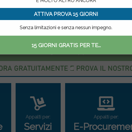
E MOLTO ALTRO ANCORA
ATTIVA PROVA 15 GIORNI
Senza limitazioni e senza nessun impegno.
15 GIORNI GRATIS PER TE...
ettronico delle gare di appalto
Appalti per:
Appalti per:
e
Servizi
E-Procureme