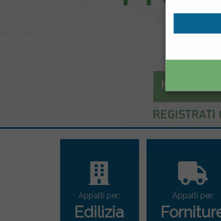
Mercato el
Appalti per:
Appalti per:
Edilizia
Fornitur