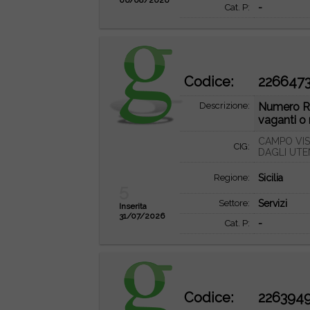
06/08/2026
Cat. P:
-
Codice:
226647
Descrizione:
Numero RD
vaganti o 
CAMPO VIS
CIG:
DAGLI UTE
Regione:
Sicilia
5
Settore:
Servizi
Inserita
31/07/2026
Cat. P:
-
Codice:
226394