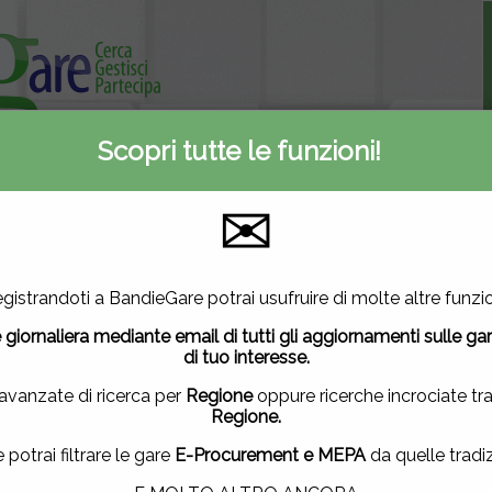
Scopri tutte le funzioni!
Informativa privacy
ti
Contattaci
✉
A
E-Procurement
Inserite oggi
2
2923
18
utilizza cookie di terze parti per migliorare la tua esperienza di
gistrandoti a BandieGare potrai usufruire di molte altre funzio
vuoi saperne di più
clicca qui
.
Mercato elettronico
Nuove gare
 giornaliera mediante email di tutti gli aggiornamenti sulle ga
ndo questa finestra, scorrendo questa pagina, cliccando su un
di tuo interesse.
uendo la navigazione in altra maniera, acconsenti all'uso dei 
 avanzate di ricerca per
Regione
oppure ricerche incrociate tr
Regione.
ACCETTO
|
NON ACCETTO
e potrai filtrare le gare
E-Procurement e MEPA
da quelle tradiz