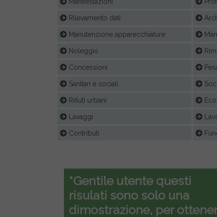
Manifestazioni
Prof
Rilevamento dati
Arch
Manutenzione apparecchiature
Manu
Noleggio
Rim
Concessioni
Pesa
Sanitari e sociali
Soc
Rifiuti urbani
Ecol
Lavaggi
Lavo
Contributi
Fune
*Gentile utente questi
risulati sono solo una
dimostrazione, per ottener