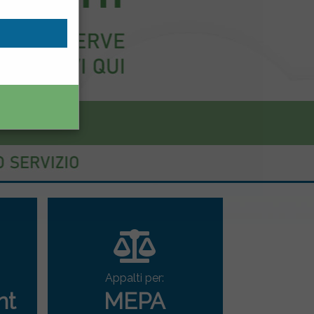
Appalti per:
nt
MEPA