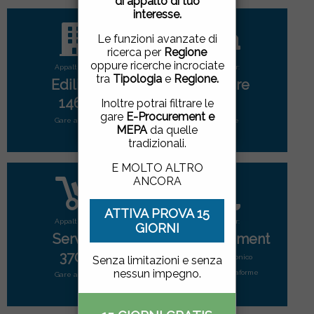
di appalto di tuo
pagina, cliccando su un
interesse.
link o proseguendo la
navigazione in altra
Le funzioni avanzate di
maniera, acconsenti
ricerca per
Regione
all'uso dei cookie.
oppure ricerche incrociate
Appalti per:
Appalti per:
tra
Tipologia
e
Regione.
Edilizia
Forniture
ACCETTO
|
NON
1465
2792
Inoltre potrai filtrare le
ACCETTO
gare
E-Procurement e
Gare attive
Gare attive
MEPA
da quelle
tradizionali.
E MOLTO ALTRO
ANCORA
ATTIVA PROVA 15
Appalti per:
Appalti per:
GIORNI
Servizi
E-Procurement
3702
Mercato elettonico
Senza limitazioni e senza
nessun impegno.
di tutte le piattaforme
Gare attive