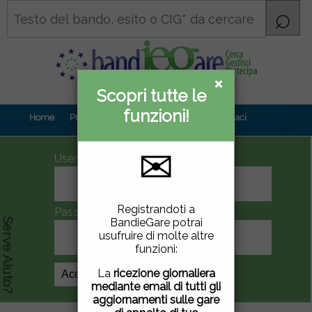
×
×
Scopri tutte le
Informativa
funzioni!
privacy
Home
Prova gratuita
Contenuti
Contattaci
✉
UserID
Questo sito utilizza
Registrandoti a
Password
cookie di terze parti per
BandieGare potrai
Serve Aiuto?
migliorare la tua
usufruire di molte altre
esperienza di utilizzo. Se
funzioni:
vuoi saperne di più
clicca
qui
.
La
ricezione giornaliera
Crea Account
mediante email di tutti gli
Chiudendo questa
aggiornamenti sulle gare
finestra, scorrendo questa