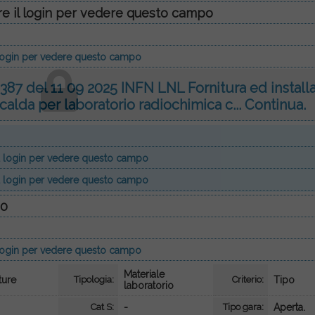
re il login per vedere questo campo
l login per vedere questo campo
387 del 11 09 2025 INFN LNL Fornitura ed install
 calda per laboratorio radiochimica c...
Continua.
 il login per vedere questo campo
 il login per vedere questo campo
00
l login per vedere questo campo
Materiale
ture
Tipologia:
Criterio:
Tipo
laboratorio
Cat S:
-
Tipo gara:
Aperta.