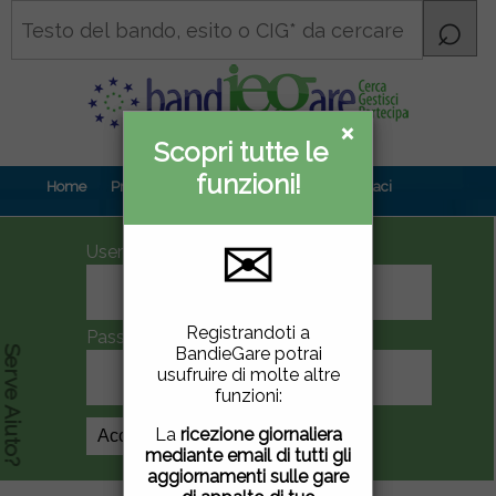
×
×
Scopri tutte le
Informativa
funzioni!
privacy
Home
Prova gratuita
Contenuti
Contattaci
✉
UserID
Questo sito utilizza
Registrandoti a
Password
cookie di terze parti per
BandieGare potrai
Serve Aiuto?
migliorare la tua
usufruire di molte altre
esperienza di utilizzo. Se
funzioni:
vuoi saperne di più
clicca
qui
.
La
ricezione giornaliera
Crea Account
mediante email di tutti gli
Chiudendo questa
aggiornamenti sulle gare
finestra, scorrendo questa