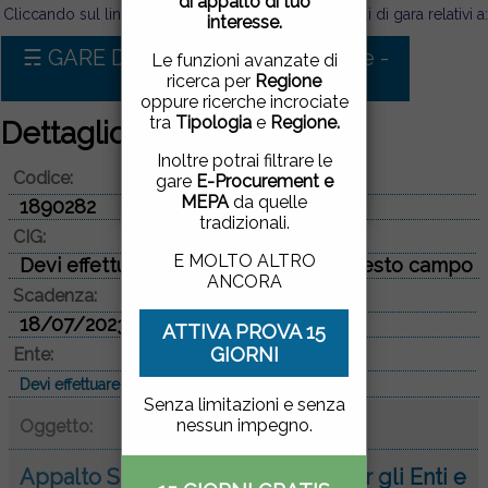
di appalto di tuo
pagina, cliccando su un
Cliccando sul link sotto puoi visualizzare tutti i bandi di gara relativi a:
interesse.
link o proseguendo la
navigazione in altra
☴ GARE D'APPALTO PER Forniture -
Le funzioni avanzate di
maniera, acconsenti
Medicinali
ricerca per
Regione
all'uso dei cookie.
oppure ricerche incrociate
tra
Tipologia
e
Regione.
Dettaglio aggiudicazione
ACCETTO
|
NON
Inoltre potrai filtrare le
Codice:
ACCETTO
gare
E-Procurement e
MEPA
da quelle
1890282
tradizionali.
CIG:
E MOLTO ALTRO
Devi effettuare il login per vedere questo campo
ANCORA
Scadenza:
18/07/2023
ATTIVA PROVA 15
GIORNI
Ente:
Devi effettuare il login per vedere questo campo
Senza limitazioni e senza
nessun impegno.
Oggetto:
Appalto Specifico n. 21 Farmaci per gli Enti e