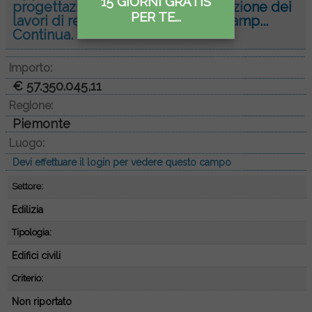
15 GIORNI GRATIS
progettazione esecutiva e l'esecuzione dei
PER TE...
lavori di realizzazione del nuovo camp...
Continua.
Importo:
€ 57.350.045,11
Regione:
Piemonte
Luogo:
Devi effettuare il login per vedere questo campo
Settore:
Edilizia
Tipologia:
Edifici civili
Criterio:
Non riportato