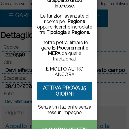
di appalto di tuo
pagina, cliccando su un
Cliccando sul link sotto puoi visualizzare tutti i bandi di gara relativi a:
interesse.
link o proseguendo la
navigazione in altra
☴ GARE D'APPALTO PER Edilizia -
Le funzioni avanzate di
maniera, acconsenti
Edifici civili
ricerca per
Regione
all'uso dei cookie.
oppure ricerche incrociate
tra
Tipologia
e
Regione.
Dettaglio bando di gara
ACCETTO
|
NON
Inoltre potrai filtrare le
Codice:
ACCETTO
gare
E-Procurement e
MEPA
da quelle
2128598
tradizionali.
CIG:
E MOLTO ALTRO
Devi effettuare il login per vedere questo campo
ANCORA
Scadenza:
29/10/2025
ATTIVA PROVA 15
GIORNI
Ente:
Devi effettuare il login per vedere questo campo
Senza limitazioni e senza
nessun impegno.
Oggetto:
Appalto integrato avente ad oggetto la