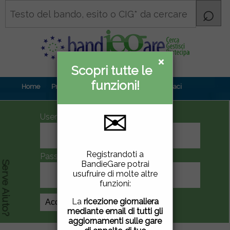
×
×
Scopri tutte le
Informativa
funzioni!
privacy
Home
Prova gratuita
Contenuti
Contattaci
✉
UserID
Questo sito utilizza
Registrandoti a
Password
cookie di terze parti per
BandieGare potrai
Serve Aiuto?
migliorare la tua
usufruire di molte altre
esperienza di utilizzo. Se
funzioni:
vuoi saperne di più
clicca
qui
.
La
ricezione giornaliera
Crea Account
mediante email di tutti gli
Chiudendo questa
aggiornamenti sulle gare
finestra, scorrendo questa