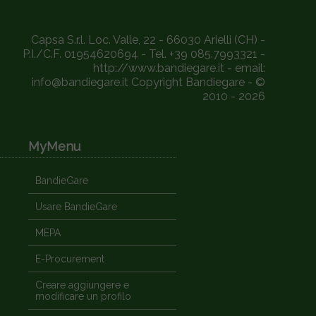
Capsa S.r.l. Loc. Valle, 22 - 66030 Arielli (CH) -
P.I./C.F. 01954620694 - Tel. +39 085.7993321 -
http://www.bandiegare.it - email:
info@bandiegare.it Copyright Bandiegare - ©
2010 - 2026
MyMenu
BandieGare
Usare BandieGare
MEPA
E-Procurement
Creare aggiungere e
modificare un profilo