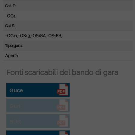
Cat. P:
-OG1,
Cat S:
-OG11,-OS13,-OS18A,-OS18B,
Tipo gara:
Aperta.
Fonti scaricabili del bando di gara