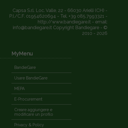
Capsa S.r.l. Loc. Valle, 22 - 66030 Arielli (CH) -
P.I./C.F. 01954620694 - Tel. +39 085.7993321 -
http://www.bandiegare.it - email:
info@bandiegare.it Copyright Bandiegare - ©
2010 - 2026
MyMenu
BandieGare
Usare BandieGare
MEPA
E-Procurement
Creare aggiungere e
modificare un profilo
Privacy & Policy