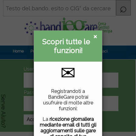
×
×
Scopri tutte le
Informativa
funzioni!
privacy
Home
Prova gratuita
Contenuti
Contattaci
✉
UserID
Questo sito utilizza
Registrandoti a
Password
cookie di terze parti per
BandieGare potrai
Serve Aiuto?
migliorare la tua
usufruire di molte altre
esperienza di utilizzo. Se
funzioni:
vuoi saperne di più
clicca
qui
.
La
ricezione giornaliera
Crea Account
mediante email di tutti gli
Chiudendo questa
aggiornamenti sulle gare
finestra, scorrendo questa