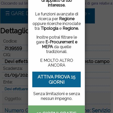
di appalto di tuo
pagina, cliccando su un
Cliccando sul link sotto puoi visualizzare tutti i bandi di gara relativi a:
interesse.
link o proseguendo la
navigazione in altra
☴ GARE D'APPALTO PER Forniture -
Le funzioni avanzate di
maniera, acconsenti
Rottame
ricerca per
Regione
all'uso dei cookie.
oppure ricerche incrociate
tra
Tipologia
e
Regione.
Dettaglio bando di gara
ACCETTO
|
NON
Inoltre potrai filtrare le
Codice:
ACCETTO
gare
E-Procurement e
MEPA
da quelle
2139559
tradizionali.
CIG:
E MOLTO ALTRO
Devi effettuare il login per vedere questo campo
ANCORA
Scadenza:
01/09/2025
ATTIVA PROVA 15
GIORNI
Ente:
Devi effettuare il login per vedere questo campo
Senza limitazioni e senza
nessun impegno.
Oggetto:
Numero Gara: 5419429 - Descrizione: Servizio