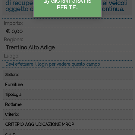
15 GIORNI GRATIS
di recupero, custodia e acquisto dei veicoli
PER TE...
oggetto di sequestro amminist...
Continua.
Importo:
€ 0,00
Regione:
Trentino Alto Adige
Luogo:
Devi effettuare il login per vedere questo campo
Settore:
Forniture
Tipologia:
Rottame
Criterio:
CRITERIO AGGIUDICAZIONE MRQP
Cat. P: