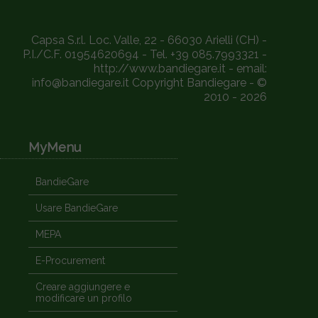
Capsa S.r.l. Loc. Valle, 22 - 66030 Arielli (CH) -
P.I./C.F. 01954620694 - Tel. +39 085.7993321 -
http://www.bandiegare.it - email:
info@bandiegare.it Copyright Bandiegare - ©
2010 - 2026
MyMenu
BandieGare
Usare BandieGare
MEPA
E-Procurement
Creare aggiungere e
modificare un profilo