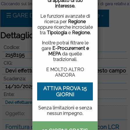
di appalto di tuo
pagina, cliccando su un
Cliccando sul link sotto puoi visualizzare tutti i bandi di gara relativi a:
interesse.
link o proseguendo la
navigazione in altra
☴ GARE D'APPALTO PER Forniture -
Le funzioni avanzate di
maniera, acconsenti
Informatica
ricerca per
Regione
all'uso dei cookie.
oppure ricerche incrociate
tra
Tipologia
e
Regione.
Dettaglio bando di gara
ACCETTO
|
NON
Inoltre potrai filtrare le
Codice:
ACCETTO
gare
E-Procurement e
MEPA
da quelle
2158195
tradizionali.
CIG:
E MOLTO ALTRO
Devi effettuare il login per vedere questo campo
ANCORA
Scadenza:
14/10/2025
ATTIVA PROVA 15
GIORNI
Ente:
Devi effettuare il login per vedere questo campo
Senza limitazioni e senza
nessun impegno.
Oggetto:
Fornitura di sistema di misura PXI con LCR