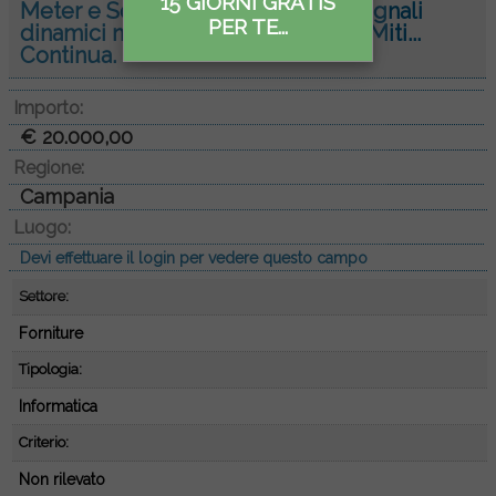
15 GIORNI GRATIS
Meter e Scheda di acquisizione segnali
PER TE...
dinamici nell'ambito del progetto Miti...
Continua.
Importo:
€ 20.000,00
Regione:
Campania
Luogo:
Devi effettuare il login per vedere questo campo
Settore:
Forniture
Tipologia:
Informatica
Criterio:
Non rilevato