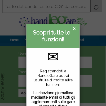
×
×
Scopri tutte le
Informativa
funzioni!
privacy
Home
Prova gratuita
Contenuti
Contattaci
✉
UserID
Questo sito utilizza
Registrandoti a
Password
cookie di terze parti per
BandieGare potrai
Serve Aiuto?
migliorare la tua
usufruire di molte altre
esperienza di utilizzo. Se
funzioni:
vuoi saperne di più
clicca
qui
.
La
ricezione giornaliera
Crea Account
mediante email di tutti gli
Chiudendo questa
aggiornamenti sulle gare
finestra, scorrendo questa