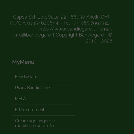
Capsa S.r.l. Loc. Valle, 22 - 66030 Arielli (CH) -
P.I./C.F. 01954620694 - Tel. +39 085.7993321 -
http://www.bandiegare.it - email:
info@bandiegare.it Copyright Bandiegare - ©
2010 - 2026
MyMenu
BandieGare
Usare BandieGare
MEPA
E-Procurement
Creare aggiungere e
modificare un profilo