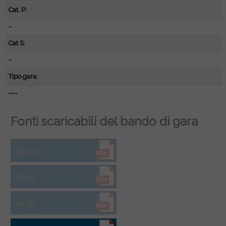
Cat. P:
-
Cat S:
-
Tipo gara:
---
Fonti scaricabili del bando di gara