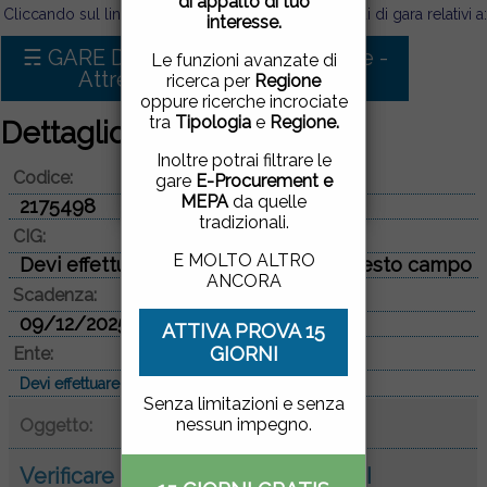
di appalto di tuo
pagina, cliccando su un
Cliccando sul link sotto puoi visualizzare tutti i bandi di gara relativi a:
interesse.
link o proseguendo la
navigazione in altra
☴ GARE D'APPALTO PER Forniture -
Le funzioni avanzate di
maniera, acconsenti
Attrezzature elettroniche
ricerca per
Regione
all'uso dei cookie.
oppure ricerche incrociate
tra
Tipologia
e
Regione.
Dettaglio bando di gara
ACCETTO
|
NON
Inoltre potrai filtrare le
Codice:
ACCETTO
gare
E-Procurement e
MEPA
da quelle
2175498
tradizionali.
CIG:
E MOLTO ALTRO
Devi effettuare il login per vedere questo campo
ANCORA
Scadenza:
09/12/2025
ATTIVA PROVA 15
GIORNI
Ente:
Devi effettuare il login per vedere questo campo
Senza limitazioni e senza
nessun impegno.
Oggetto:
Verificare scadenza FORNITURA DI