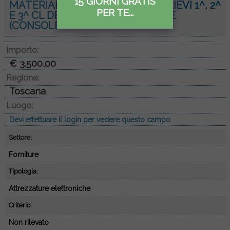
15 GIORNI GRATIS
MATERIALE RICREATIVO PER ALLIEVI 1^, 2^
PER TE...
E 3^ CL DELL’ACCADEMIA NAVALE
(CONSOLE DA GIOCO...
Continua.
Importo:
€ 3.500,00
Regione:
Toscana
Luogo:
Devi effettuare il login per vedere questo campo
Settore:
Forniture
Tipologia:
Attrezzature elettroniche
Criterio:
Non rilevato