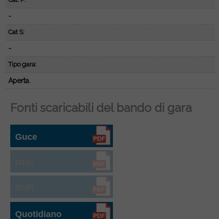
-
Cat S:
-
Tipo gara:
Aperta.
Fonti scaricabili del bando di gara