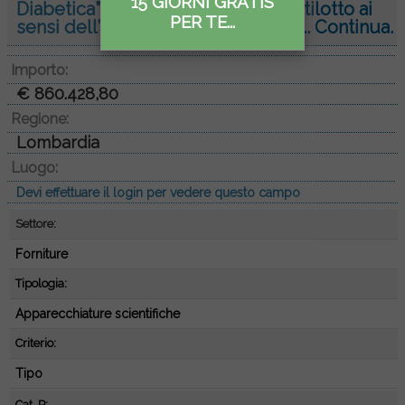
15 GIORNI GRATIS
Diabetica” – Procedura aperta multilotto ai
PER TE...
sensi dell’art. 71 del D.Lgs. 36/202...
Continua.
Importo:
€ 860.428,80
Regione:
Lombardia
Luogo:
Devi effettuare il login per vedere questo campo
Settore:
Forniture
Tipologia:
Apparecchiature scientifiche
Criterio:
Tipo
Cat. P: