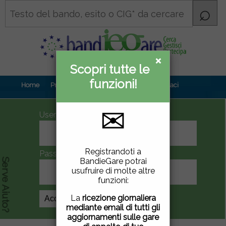
×
×
Scopri tutte le
Informativa
funzioni!
privacy
Home
Prova gratuita
Contenuti
Contattaci
✉
UserID
Questo sito utilizza
Registrandoti a
Password
cookie di terze parti per
BandieGare potrai
Serve Aiuto?
migliorare la tua
usufruire di molte altre
esperienza di utilizzo. Se
funzioni:
vuoi saperne di più
clicca
qui
.
La
ricezione giornaliera
Crea Account
mediante email di tutti gli
Chiudendo questa
aggiornamenti sulle gare
finestra, scorrendo questa