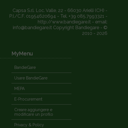
Capsa S.r.l. Loc. Valle, 22 - 66030 Arielli (CH) -
P.I./C.F. 01954620694 - Tel. +39 085.7993321 -
http://www.bandiegare.it - email:
info@bandiegare.it Copyright Bandiegare - ©
2010 - 2026
MyMenu
BandieGare
Usare BandieGare
MEPA
E-Procurement
Creare aggiungere e
modificare un profilo
Privacy & Policy