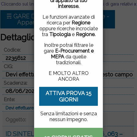
di appalto di tuo
pagina, cliccando su un
Cliccando sul link sotto puoi visualizzare tutti i bandi di gara relativi a:
interesse.
link o proseguendo la
navigazione in altra
☴ GARE D'APPALTO PER Forniture -
Le funzioni avanzate di
maniera, acconsenti
Apparecchiature scientifiche
ricerca per
Regione
all'uso dei cookie.
oppure ricerche incrociate
tra
Tipologia
e
Regione.
Dettaglio bando di gara
ACCETTO
|
NON
Inoltre potrai filtrare le
Codice:
ACCETTO
gare
E-Procurement e
MEPA
da quelle
2235612
tradizionali.
CIG:
E MOLTO ALTRO
Devi effettuare il login per vedere questo campo
ANCORA
Scadenza:
08/06/2026
ATTIVA PROVA 15
GIORNI
Ente:
Devi effettuare il login per vedere questo campo
Senza limitazioni e senza
nessun impegno.
Oggetto:
ID SINTEL: 218989651 - “ARIA_2026_063 –